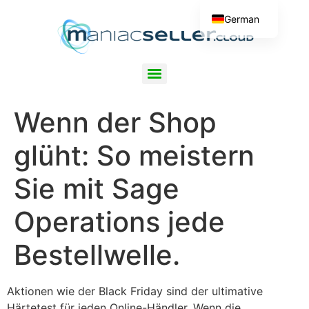
German
English
maniacSeller.cloud – Sage Operations (SDMO) Shopschnittstelle
Wenn der Shop
glüht: So meistern
Sie mit Sage
Operations jede
Bestellwelle.
Aktionen wie der Black Friday sind der ultimative
Härtetest für jeden Online-Händler. Wenn die