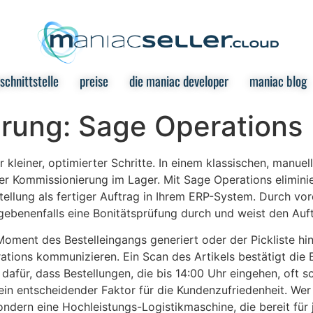
chnittstelle
preise
die maniac developer
maniac blog
rung: Sage Operations
 kleiner, optimierter Schritte. In einem klassischen, manu
 Kommissionierung im Lager. Mit Sage Operations eliminier
tellung als fertiger Auftrag in Ihrem ERP-System. Durch vo
egebenenfalls eine Bonitätsprüfung durch und weist den Auf
 Moment des Bestelleingangs generiert oder der Pickliste hi
ations kommunizieren. Ein Scan des Artikels bestätigt die
dafür, dass Bestellungen, die bis 14:00 Uhr eingehen, oft 
ein entscheidender Faktor für die Kundenzufriedenheit. We
ondern eine Hochleistungs-Logistikmaschine, die bereit für j