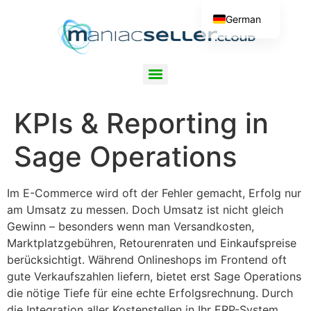
German
English
maniacSeller.cloud – Sage Operations (SDMO) Shopschnittstelle
KPIs & Reporting in
Sage Operations
Im E-Commerce wird oft der Fehler gemacht, Erfolg nur
am Umsatz zu messen. Doch Umsatz ist nicht gleich
Gewinn – besonders wenn man Versandkosten,
Marktplatzgebühren, Retourenraten und Einkaufspreise
berücksichtigt. Während Onlineshops im Frontend oft
gute Verkaufszahlen liefern, bietet erst Sage Operations
die nötige Tiefe für eine echte Erfolgsrechnung. Durch
die Integration aller Kostenstellen in Ihr ERP-System